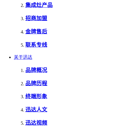
集成灶产品
招商加盟
金牌售后
联系专线
关于迅达
品牌概况
品牌历程
终端形象
迅达人文
迅达视频