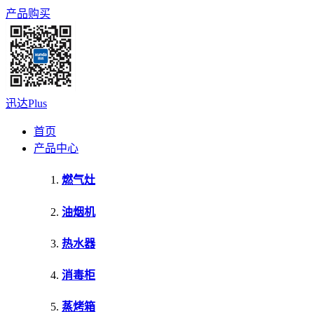
产品购买
迅达Plus
首页
产品中心
燃气灶
油烟机
热水器
消毒柜
蒸烤箱