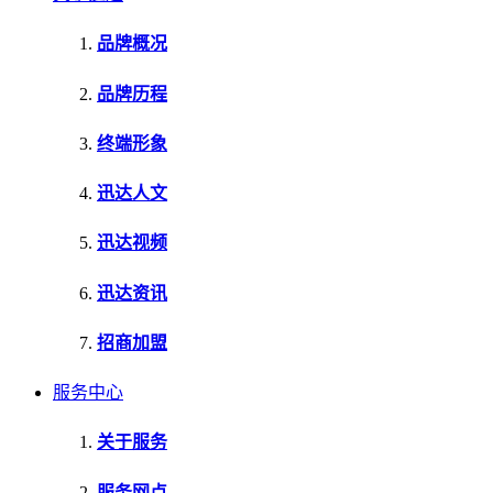
品牌概况
品牌历程
终端形象
迅达人文
迅达视频
迅达资讯
招商加盟
服务中心
关于服务
服务网点