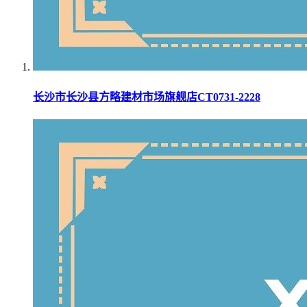
长沙市长沙县方略建材市场旗舰店CT0731-2228