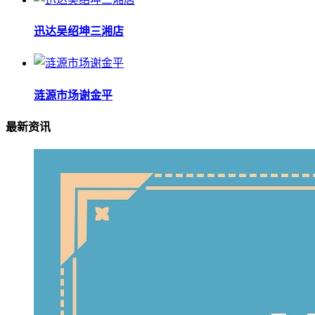
迅达吴绍坤三湘店
涟源市场谢金平
最新资讯