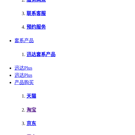
联系客服
预约服务
套系产品
迅达套系产品
迅达Plus
迅达Plus
产品购买
天猫
淘宝
京东