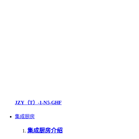
JZY（T）-1-N5-GHF
集成厨房
集成厨房介绍