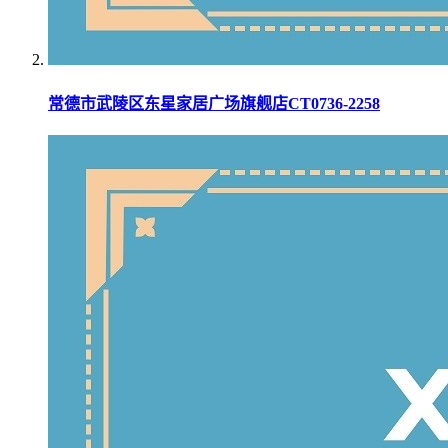
常德市武陵区东星家居广场旗舰店CT0736-2258