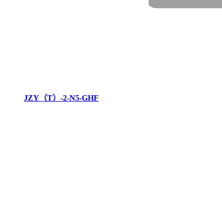
JZY（T）-2-N5-GHF