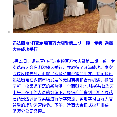
迅达厨电“打造乡镇百万大店暨第二期一镇一专卖”选商
大会成功举行
6月21日，迅达厨电打造乡镇百万大店暨第二期一镇一专
卖选商大会在湘潭盛大举行，并取得了圆满成功。本次
会议反响热烈，汇聚了众多意向经销商朋友，共同探讨
迅达厨电在乡镇市场发展的无限商机和合作机遇，掀起
了新一轮渠道下沉的新热潮。全面赋能 与强者共舞当天
上午，在工作人员的组织下，经销商们来到了湘潭县花
石镇迅达乡镇专卖店进行研学交流，实地学习百万大店
背后的成功运营经验。下午，选商大会正式拉开帷幕。
湘潭分公司经理...