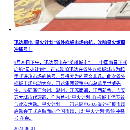
迅达厨电“星火计划”省外样板市场启航，吹响星火燎原
冲锋号！
5月29日下午，迅达厨电在“英雄城市”——中国南昌正式
启航“星火计划”，正式吹响迅达在省外以样板城市为起
手式进攻市场的信号，显得尤为的意义非凡。此次省外
样板市场启动大会，迅达集团营销中心总监吴世威先
生，协同浙江台州、湖州，江苏南通，江西新余、吉安
五大城市代理商，作为首批“星火计划”样板城市代表参
与此次活动。星火计划——迅达厨电2023省外样板市场
启动会正式启航面向全国市场，以“星火计划”吹响冲锋
号 在会...
2023-06-01