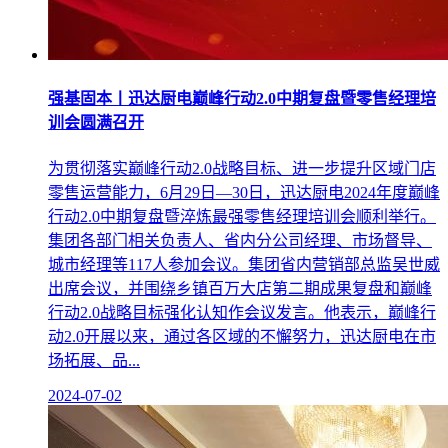
强基固本丨迅达厨电巅峰行动2.0中期复盘暨零售经理培
训会圆满召开
为贯彻落实巅峰行动2.0战略目标、进一步提升区域门店
零售运营能力，6月29日—30日，迅达厨电2024年度巅峰
行动2.0中期复盘暨淬炼最强零售经理培训会顺利举行。
集团各部门相关负责人、省内分公司经理、市场督导、
城市经理等117人参加会议。集团省内营销部总监吴世威
出席会议，并围绕乡镇百万大店第二期成果复盘和巅峰
行动2.0战略目标强化认知作会议发言。他表示，巅峰行
动2.0开展以来，通过各区域的不懈努力，迅达厨电在市
场拓展、品...
2024-07-02