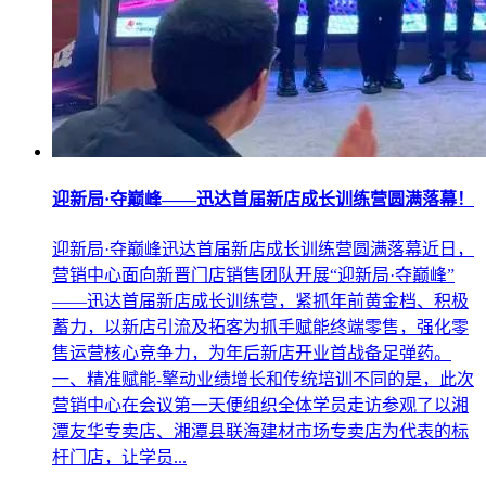
迎新局·夺巅峰——迅达首届新店成长训练营圆满落幕！
迎新局·夺巅峰迅达首届新店成长训练营圆满落幕近日，
营销中心面向新晋门店销售团队开展“迎新局·夺巅峰”
——迅达首届新店成长训练营，紧抓年前黄金档、积极
蓄力，以新店引流及拓客为抓手赋能终端零售，强化零
售运营核心竞争力，为年后新店开业首战备足弹药。
一、精准赋能-擎动业绩增长和传统培训不同的是，此次
营销中心在会议第一天便组织全体学员走访参观了以湘
潭友华专卖店、湘潭县联海建材市场专卖店为代表的标
杆门店，让学员...