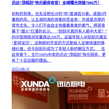
迅达“顶呱刮”快乐厨房收官！全域曝光突破7000万！
初秋的到来，也无法把长沙的“热”度减低分毫。或是8月
暑假的风，让五湖四海的游客纷至沓来；亦或是浓厚的
夜市文化，令人们不由自主地循着美食的香气，感受夜
幕下“烟火”烂漫的长沙。 “刮刮乐真的有人能中大奖？”
的问答网络浏览量高达208万。这届年轻人对刮刮乐属实
“爱得深沉”，这种即时开奖的方式能给人足够快速的情
绪价值，也令刮刮乐成为了年轻人新的解压方式。 在
此背景下，主打100%中奖的迅达“顶呱刮”快乐厨房，更
有了十足出圈的理由。
2023-08-31