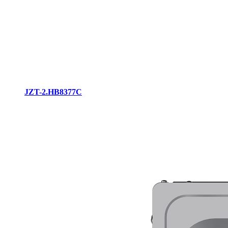
JZT-2.HB8377C