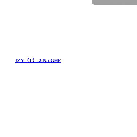
JZY（T）-2-N5-GHF