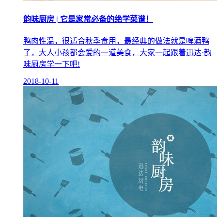
韵味厨房 | 它是家常必备的绝学菜谱！
鸭肉性温，很适合秋季食用，最经典的做法就是啤酒鸭
了，大人小孩都会爱的一道美食，大家一起跟着迅达·韵
味厨房学一下吧!
2018-10-11