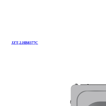
JZT-2.HB8377C