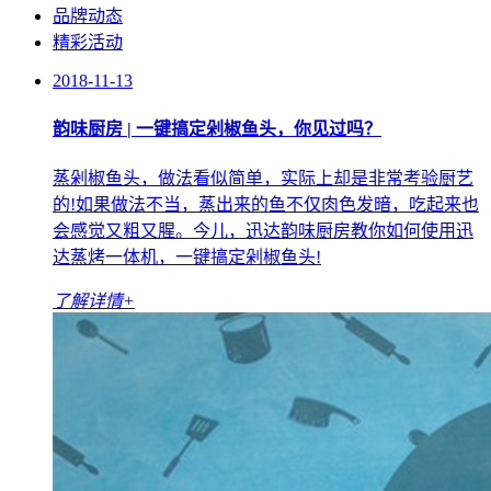
品牌动态
精彩活动
2018-11-13
韵味厨房 | 一键搞定剁椒鱼头，你见过吗？
蒸剁椒鱼头，做法看似简单，实际上却是非常考验厨艺
的!如果做法不当，蒸出来的鱼不仅肉色发暗，吃起来也
会感觉又粗又腥。今儿，迅达韵味厨房教你如何使用迅
达蒸烤一体机，一键搞定剁椒鱼头!
了解详情+