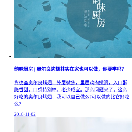
韵味厨房 | 奥尔良烤翅其实在家也可以做，你要学吗？
肯德基奥尔良烤翅，外层微焦，里层鸡肉嫩滑，入口酥
脆香甜，口感特别棒，老少咸宜。那么问题来了，这么
好吃的奥尔良烤翅，我可以自己做么?可以做的比它好吃
么?
2018-11-02