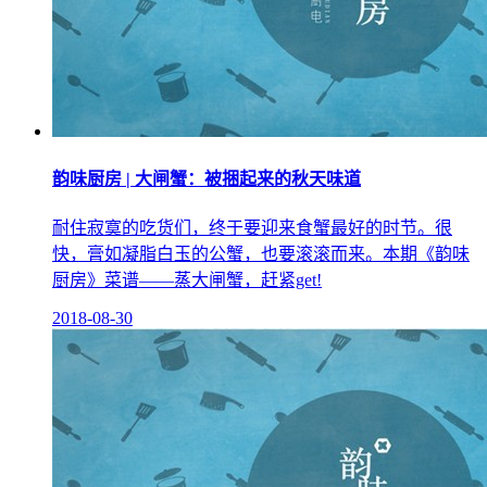
韵味厨房 | 大闸蟹：被捆起来的秋天味道
耐住寂寞的吃货们，终于要迎来食蟹最好的时节。很
快，膏如凝脂白玉的公蟹，也要滚滚而来。本期《韵味
厨房》菜谱——蒸大闸蟹，赶紧get!
2018-08-30