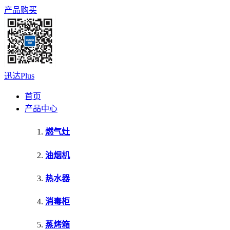
产品购买
迅达Plus
首页
产品中心
燃气灶
油烟机
热水器
消毒柜
蒸烤箱