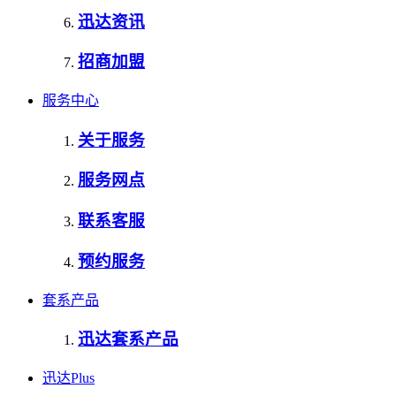
迅达资讯
招商加盟
服务中心
关于服务
服务网点
联系客服
预约服务
套系产品
迅达套系产品
迅达Plus