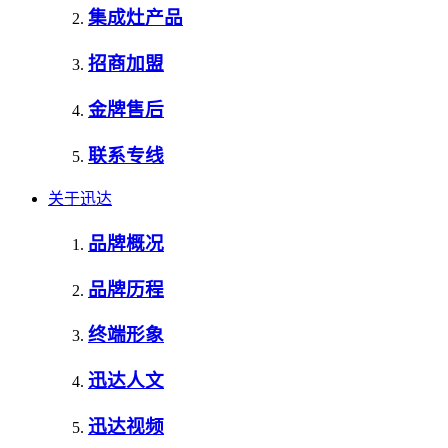
集成灶产品
招商加盟
金牌售后
联系专线
关于迅达
品牌概况
品牌历程
终端形象
迅达人文
迅达视频