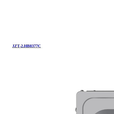
JZT-2.HB8377C