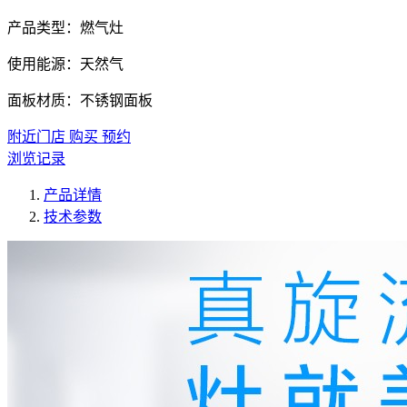
产品类型：燃气灶
使用能源：天然气
面板材质：不锈钢面板
附近门店
购买
预约
浏览记录
产品详情
技术参数