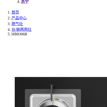
苏宁
首页
产品中心
燃气灶
台/嵌两用灶
HB8306B