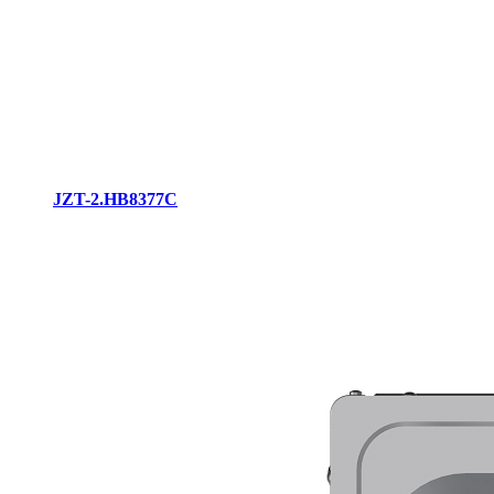
JZT-2.HB8377C