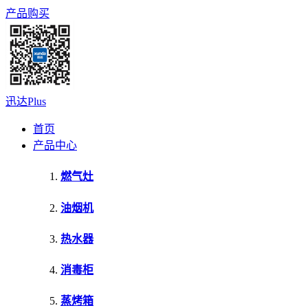
产品购买
迅达Plus
首页
产品中心
燃气灶
油烟机
热水器
消毒柜
蒸烤箱