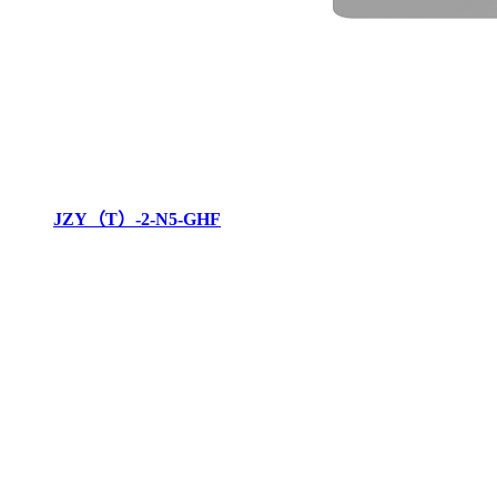
JZY（T）-2-N5-GHF