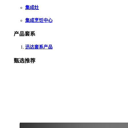
集成灶
集成烹饪中心
产品套系
迅达套系产品
甄选推荐