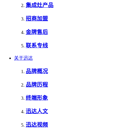
集成灶产品
招商加盟
金牌售后
联系专线
关于迅达
品牌概况
品牌历程
终端形象
迅达人文
迅达视频