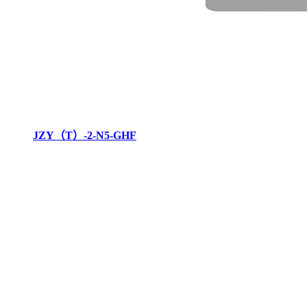
JZY（T）-2-N5-GHF