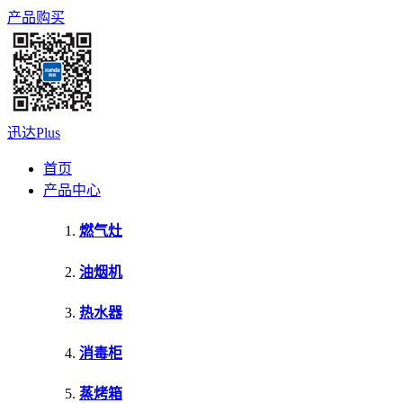
产品购买
迅达Plus
首页
产品中心
燃气灶
油烟机
热水器
消毒柜
蒸烤箱