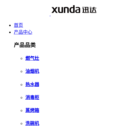
首页
产品中心
产品品类
燃气灶
油烟机
热水器
消毒柜
蒸烤箱
洗碗机