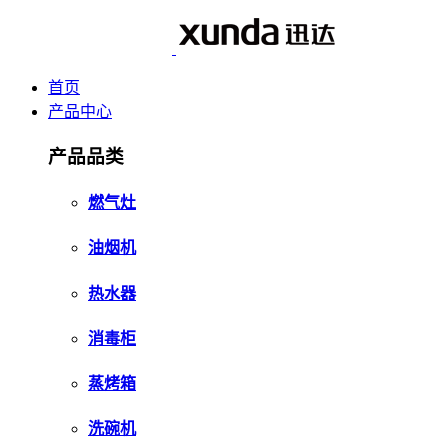
首页
产品中心
产品品类
燃气灶
油烟机
热水器
消毒柜
蒸烤箱
洗碗机