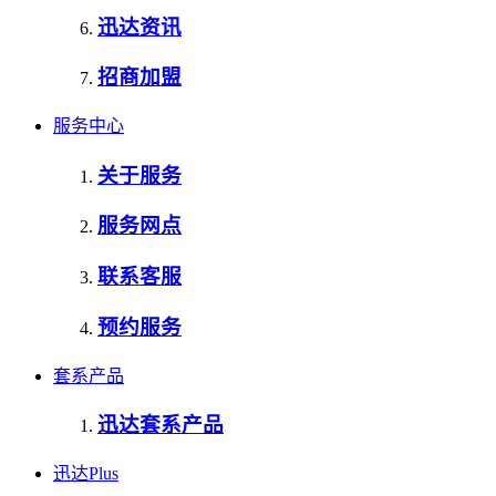
迅达资讯
招商加盟
服务中心
关于服务
服务网点
联系客服
预约服务
套系产品
迅达套系产品
迅达Plus