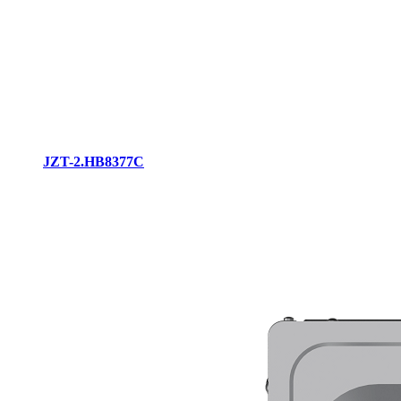
JZT-2.HB8377C