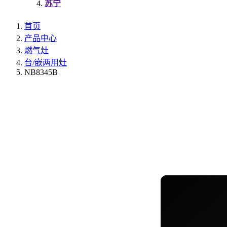
苏宁
首页
产品中心
燃气灶
台/嵌两用灶
NB8345B