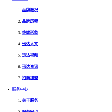
品牌概况
品牌历程
终端形象
迅达人文
迅达视频
迅达资讯
招商加盟
服务中心
关于服务
服务网点