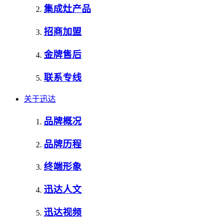
集成灶产品
招商加盟
金牌售后
联系专线
关于迅达
品牌概况
品牌历程
终端形象
迅达人文
迅达视频