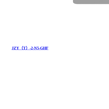
JZY（T）-2-N5-GHF