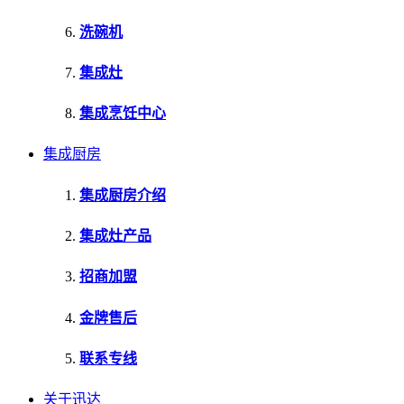
洗碗机
集成灶
集成烹饪中心
集成厨房
集成厨房介绍
集成灶产品
招商加盟
金牌售后
联系专线
关于迅达